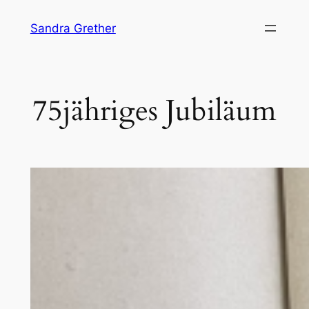
Skip
Sandra Grether
to
content
75jähriges Jubiläum