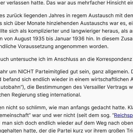
 verlassen hatte. Das war aus mehrfacher Hinsicht ein 
 des zurück liegenden Jahres in regem Austausch mit 
es sich über Monate hinziehenden Austauschs war es, e
lte sich als komplizierter und langwieriger heraus, als 
en von August 1935 bis Januar 1936 hin. In diesem Zu
ständliche Voraussetzung angenommen worden.
uch untersuche ich im Anschluss an die Korrespondenz z
hr um NICHT Parteimitglied gut sein, ganz allgemein. D
nd befand sich endlich wieder in einem wirtschaftliche
Autobahn”), die Bestimmungen des Versailler Vertrags 
en Regierung stieg international.
en nicht so schlimm, wie man anfangs gedacht hatte. Kla
meinschaft” war und wer nicht (seit dem sog. “
Reichsp
 man sich doch endlich wieder auf dem Weg nach oben,
chgehalten hatte, der die Partei kurz vor ihrem großen T