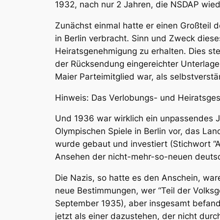
1932, nach nur 2 Jahren, die NSDAP wieder
Zunächst einmal hatte er einen Großteil
in Berlin verbracht. Sinn und Zweck dies
Heiratsgenehmigung zu erhalten. Dies stel
der Rücksendung eingereichter Unterlag
Maier Parteimitglied war, als selbstver
Hinweis: Das Verlobungs- und Heiratsges
Und 1936 war wirklich ein unpassendes Ja
Olympischen Spiele in Berlin vor, das La
wurde gebaut und investiert (Stichwort “
Ansehen der nicht-mehr-so-neuen deutsch
Die Nazis, so hatte es den Anschein, war
neue Bestimmungen, wer “Teil der Volksge
September 1935), aber insgesamt befand
jetzt als einer dazustehen, der nicht dur