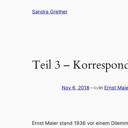
Skip
Sandra Grether
to
content
Teil 3 – Korrespond
Nov 6, 2018
—
in
Ernst Maie
by
Ernst Maier stand 1936 vor einem Dilemma