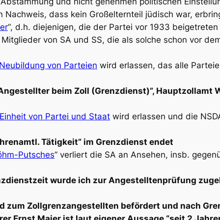
en Abstammung und nicht genehmen politischen Einstell
n Nachweis, dass kein Großelternteil jüdisch war, erbrin
er
“, d.h. diejenigen, die der Partei vor 1933 beigetret
itglieder von SA und SS, die als solche schon vor dem
Neubildung von Parteien
wird erlassen, das alle Parte
S Angestellter beim Zoll (Grenzdienst)”, Hauptzollamt
Einheit von Partei und Staat
wird erlassen und die NSDA
hrenamtl. Tätigkeit” im Grenzdienst endet
öhm-Putsches
” verliert die SA an Ansehen, insb. gegen
enzdienstzeit wurde ich zur Angestelltenprüfung zug
rd zum Zollgrenzangestellten befördert und nach Gre
 Ernst Maier ist laut eigener Aussage “seit 2 Jahren