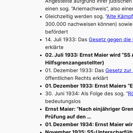
Angestellte aufgrund ihrer jüdisch
einen sog. “Ariernachweis”, also eine
Gleichzeitig werden sog. “
Alte Kämpf
300.000 nachweisen können) sowie M
befördert
14. Juli 1933: Das
Gesetz gegen die 
erklärte
02. Juli 1933: Ernst Maier wird “S
Hilfsgrenzangestellter)
01. Dezember 1933: Das
Gesetz zur 
öffentlichen Rechts erklärt
01. Dezember 1933: Ernst Maiers “E
30. Juni 1934: Als Folge des sog. “
R
bedeutungslos
Ernst Maier: “Nach einjähriger Gr
Prüfung auf den …
01. Dezember 1934: Ernst Maier wi
November 1935: SS-Unterscharführer