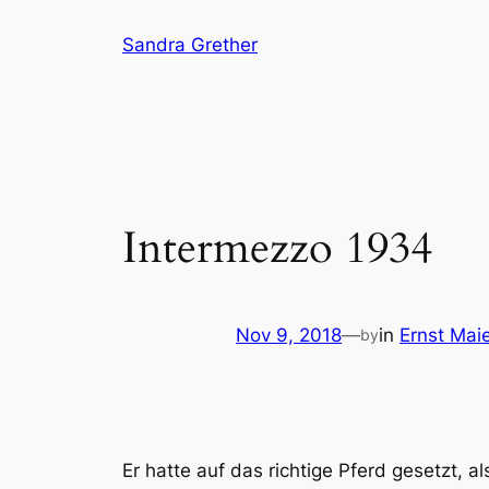
Skip
Sandra Grether
to
content
Intermezzo 1934
Nov 9, 2018
—
in
Ernst Mai
by
Er hatte auf das richtige Pferd gesetzt,