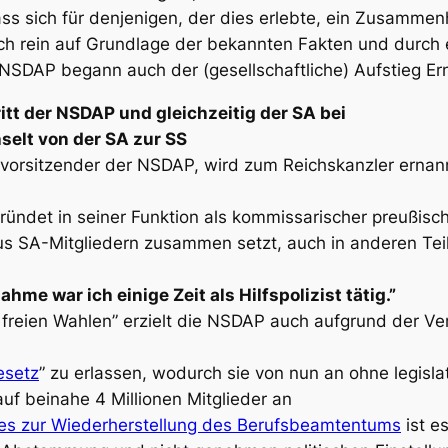
ss sich für denjenigen, der dies erlebte, ein Zusamme
uch rein auf Grundlage der bekannten Fakten und durch e
 NSDAP begann auch der (gesellschaftliche) Aufstieg Er
itt der NSDAP und gleichzeitig der SA bei
selt von der SA zur SS
eivorsitzender der NSDAP, wird zum Reichskanzler ernan
ündet in seiner Funktion als kommissarischer preußisch
 aus SA-Mitgliedern zusammen setzt, auch in anderen Tei
me war ich einige Zeit als Hilfspolizist tätig.”
en freien Wahlen” erzielt die NSDAP auch aufgrund der 
esetz
” zu erlassen, wodurch sie von nun an ohne legisl
uf beinahe 4 Millionen Mitglieder an
es zur Wiederherstellung des Berufsbeamtentums
ist e