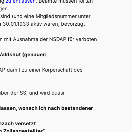
ung
zu entlassen
. Beamte müssen fortan
gen.
en sind (und eine Mitgliedsnummer unter
 30.01.1933 aktiv waren, bevorzugt
ien mit Ausnahme der NSDAP für verboten
 Waldshut (genauer:
P damit zu einer Körperschaft des
über der SS, und wird quasi
elassen, wonach ich nach bestandener
nzach versetzt
 Zollangestellter”