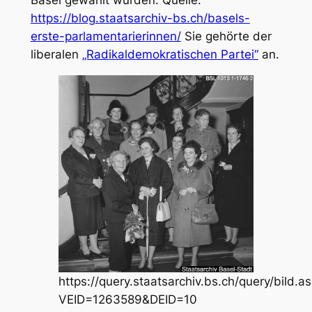
Basel gewählt wurden. Quelle:
https://blog.staatsarchiv-bs.ch/basels-
erste-parlamentarierinnen/
Sie gehörte der
liberalen
„Radikaldemokratischen Partei“
an.
https://query.staatsarchiv.bs.ch/query/bild.a
VEID=1263589&DEID=10