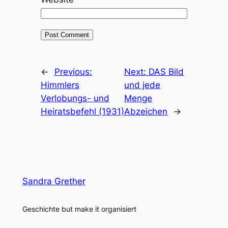
←
Previous:
Next:
DAS Bild
Himmlers
und jede
Verlobungs- und
Menge
Heiratsbefehl (1931)
Abzeichen
→
Sandra Grether
Geschichte but make it organisiert