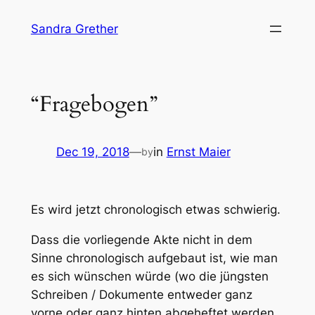
Skip
Sandra Grether
to
content
“Fragebogen”
Dec 19, 2018
—
in
Ernst Maier
by
Es wird jetzt chronologisch etwas schwierig.
Dass die vorliegende Akte nicht in dem
Sinne chronologisch aufgebaut ist, wie man
es sich wünschen würde (wo die jüngsten
Schreiben / Dokumente entweder ganz
vorne oder ganz hinten abgeheftet werden